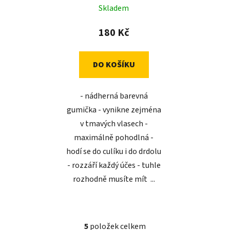
Skladem
180 Kč
DO KOŠÍKU
- nádherná barevná
gumička - vynikne zejména
v tmavých vlasech -
maximálně pohodlná -
hodí se do culíku i do drdolu
- rozzáří každý účes - tuhle
rozhodně musíte mít ...
5
položek celkem