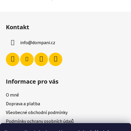
O
v
l
Z
á
á
d
Kontakt
p
a
a
c
info
@
dompani.cz
t
í
í
p
r
v
k
y
Informace pro vás
v
ý
O mně
p
i
Doprava a platba
s
Všeobecné obchodní podmínky
u
Podmínky ochrany osobních údajů