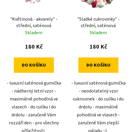
p
k
r
t
o
"Květinová - akvarely" -
"Sladké cukrovinky" -
ů
střední, saténová
střední, saténová
d
Skladem
Skladem
u
k
180 Kč
180 Kč
t
ů
DO KOŠÍKU
DO KOŠÍKU
- luxusní saténová gumička
- luxusní saténová gumička
- nádherný letní vzor -
- neodolatelný vzor
maximálně pohodlná ve
cukrovinek - do culíku i do
vlasech - do culíku i do
drdolu - maximálně
drdolu - zaručeně Vám
pohodlná ve vlasech -
rozzáří den - pro všechny
zaručeně Vám zlepší
příležitosti
náladu :-)