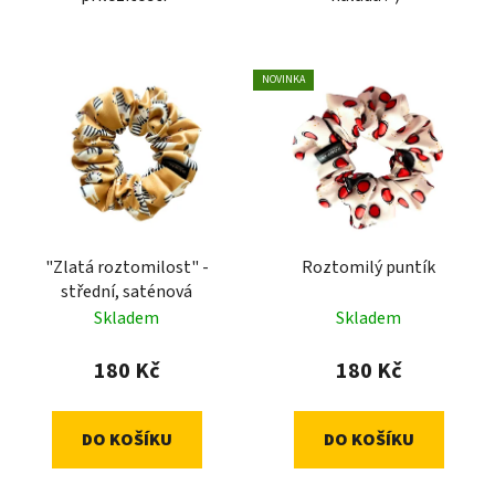
NOVINKA
"Zlatá roztomilost" -
Roztomilý puntík
střední, saténová
Skladem
Skladem
180 Kč
180 Kč
DO KOŠÍKU
DO KOŠÍKU