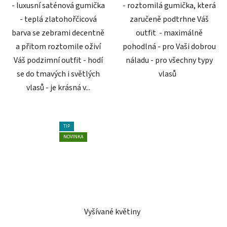
- luxusní saténová gumička
- roztomilá gumička, která
- teplá zlatohořčicová
zaručeně podtrhne Váš
barva se zebrami decentně
outfit - maximálně
a přitom roztomile oživí
pohodlná - pro Vaši dobrou
Váš podzimní outfit - hodí
náladu - pro všechny typy
se do tmavých i světlých
vlasů
vlasů - je krásná v...
TIP
NOVINKA
Vyšívané květiny