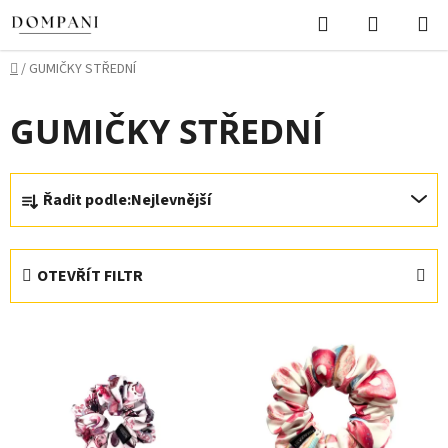
Přejít
Hledat
NÁKUPN
na
KOŠÍK
obsah
Domů
/
GUMIČKY STŘEDNÍ
GUMIČKY STŘEDNÍ
Ř
Řadit podle:
Nejlevnější
a
z
e
OTEVŘÍT FILTR
n
í
V
p
ý
r
p
o
i
d
s
u