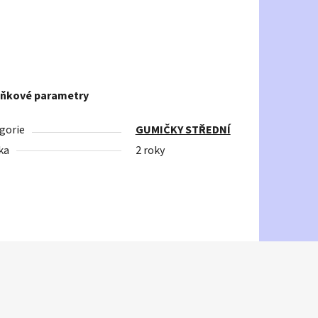
ňkové parametry
gorie
GUMIČKY STŘEDNÍ
ka
2 roky