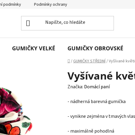
í podmínky
Podmínky ochrany osobních údajů
GUMIČKY VELKÉ
GUMIČKY OBROVSKÉ
Domů
/
GUMIČKY STŘEDNÍ
/
Vyšívané květ
Vyšívané kvě
Značka:
Domácí paní
- nádherná barevná gumička
- vynikne zejména v tmavých vla
- maximálně pohodlná