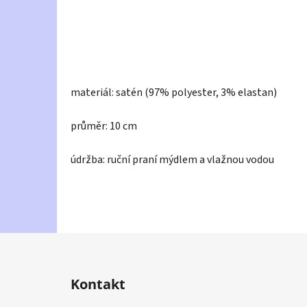
materiál: satén (97% polyester, 3% elastan)
průměr: 10 cm
údržba: ruční praní mýdlem a vlažnou vodou
Z
á
Kontakt
p