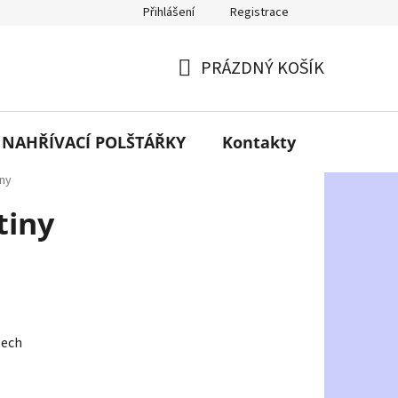
Přihlášení
Registrace
PRÁZDNÝ KOŠÍK
NÁKUPNÍ
KOŠÍK
NAHŘÍVACÍ POLŠTÁŘKY
Kontakty
O mně
iny
tiny
sech