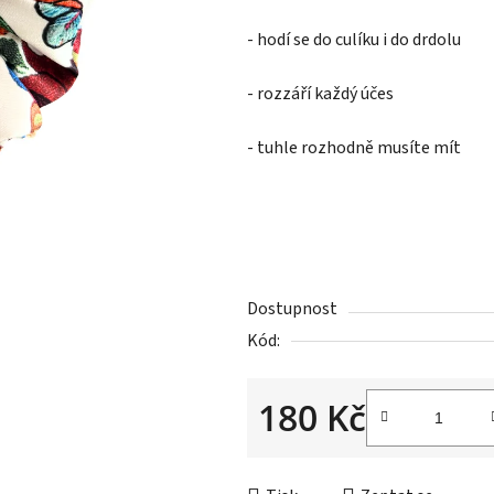
- hodí se do culíku i do drdolu
- rozzáří každý účes
- tuhle rozhodně musíte mít
Dostupnost
Kód:
180 Kč
Měrná cena: