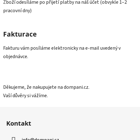
Zboží odesíláme po přijetí platby na náš účet (obvykle 1–2
pracovní dny)
Fakturace
Fakturu vám posíláme elektronicky na e-mail uvedený v
objednávce.
Děkujeme, že nakupujete na dompani.cz.
Vaší důvěry si vážíme.
Z
á
Kontakt
p
a