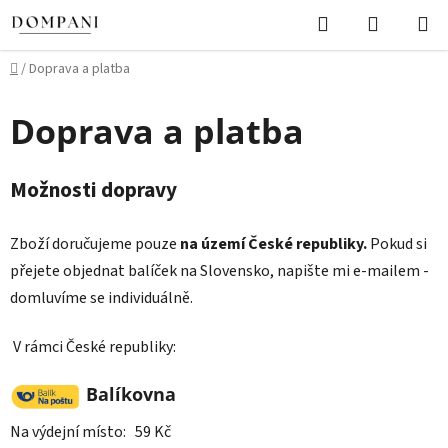
Přejít
Hledat
NÁKUPN
na
KOŠÍK
obsah
Domů
/
Doprava a platba
Doprava a platba
Možnosti dopravy
Zboží doručujeme pouze
na území České republiky.
Pokud si
přejete objednat balíček na Slovensko, napište mi e-mailem -
domluvíme se individuálně.
V rámci České republiky:
Balíkovna
Na výdejní místo: 59 Kč