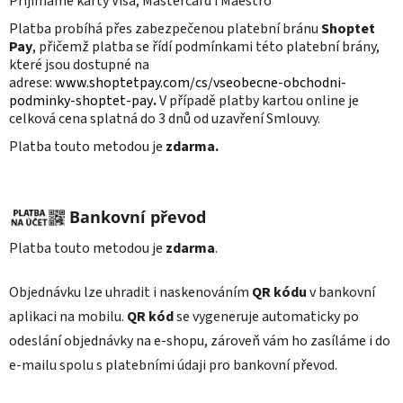
Přijímáme karty Visa, Mastercard i Maestro
Platba probíhá přes zabezpečenou platební bránu
Shoptet
Pay
, přičemž platba se řídí podmínkami této platební brány,
které jsou dostupné na
adrese:
www.shoptetpay.com/cs/vseobecne-obchodni-
podminky-shoptet-pay
.
V případě platby kartou online je
celková cena splatná do 3
dnů od uzavření Smlouvy.
Platba touto metodou je
zdarma.
Bankovní převod
Platba touto metodou je
zdarma
.
Objednávku lze uhradit i naskenováním
QR kódu
v bankovní
aplikaci na mobilu.
QR kód
se vygeneruje automaticky po
odeslání objednávky na e-shopu, zároveň vám ho zasíláme i do
e-mailu spolu s platebními údaji pro bankovní převod.