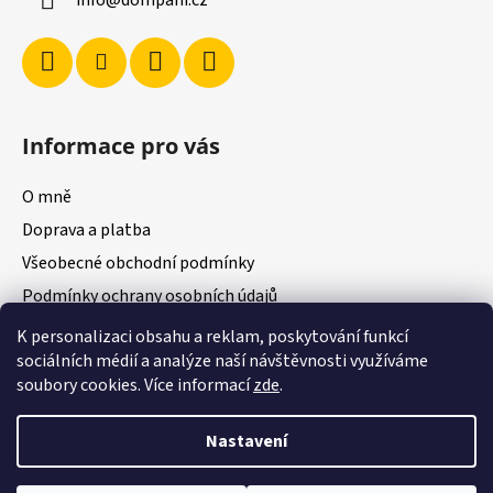
info
@
dompani.cz
t
í
Informace pro vás
O mně
Doprava a platba
Všeobecné obchodní podmínky
Podmínky ochrany osobních údajů
K personalizaci obsahu a reklam, poskytování funkcí
sociálních médií a analýze naší návštěvnosti využíváme
soubory cookies. Více informací
zde
.
Youtube
Nastavení