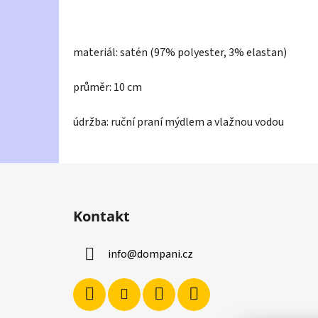
materiál: satén (97% polyester, 3% elastan)
průměr: 10 cm
údržba: ruční praní mýdlem a vlažnou vodou
Z
á
Kontakt
p
a
info
@
dompani.cz
t
í