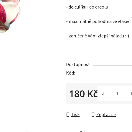
- do culíku i do drdolu
- maximálně pohodlná ve vlasec
- zaručeně Vám zlepší náladu :-)
Dostupnost
Kód:
180 Kč
Měrná cena:
Tisk
Zeptat se