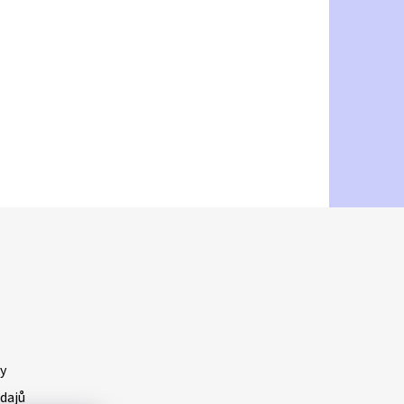
y
dajů