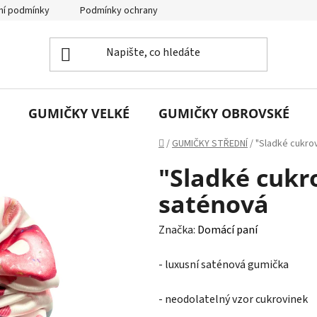
í podmínky
Podmínky ochrany osobních údajů
GUMIČKY VELKÉ
GUMIČKY OBROVSKÉ
Domů
/
GUMIČKY STŘEDNÍ
/
"Sladké cukrov
"Sladké cukro
saténová
Značka:
Domácí paní
- luxusní saténová gumička
- neodolatelný vzor cukrovinek