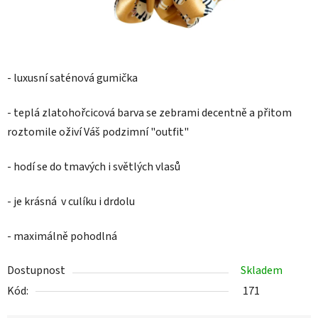
- luxusní saténová gumička
- teplá zlatohořcicová barva se zebrami decentně a přitom
roztomile oživí Váš podzimní "outfit"
- hodí se do tmavých i světlých vlasů
- je krásná v culíku i drdolu
- maximálně pohodlná
Dostupnost
Skladem
Kód:
171