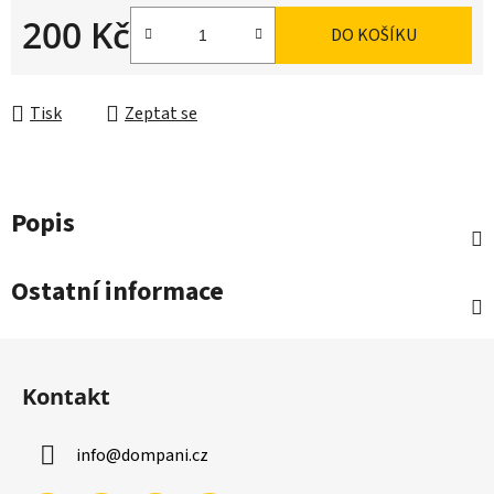
200 Kč
DO KOŠÍKU
Měrná cena:
Tisk
Zeptat se
Popis
Ostatní informace
Z
á
Kontakt
p
a
info
@
dompani.cz
t