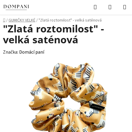
Přejít
Hledat
NÁKUPN
na
KOŠÍK
obsah
Domů
/
GUMIČKY VELKÉ
/
"Zlatá roztomilost" - velká saténová
"Zlatá roztomilost" -
velká saténová
Značka:
Domácí paní