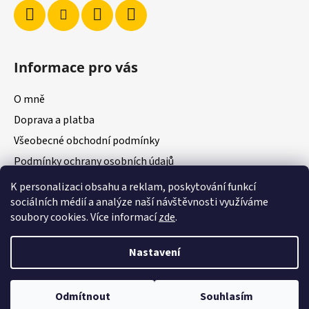
í
Informace pro vás
O mně
Doprava a platba
Všeobecné obchodní podmínky
Podmínky ochrany osobních údajů
K personalizaci obsahu a reklam, poskytování funkcí
sociálních médií a analýze naší návštěvnosti využíváme
soubory cookies. Více informací
zde
.
Youtube
Nastavení
Vytvořil Shoptet
Odmítnout
Souhlasím
Copyright 2026
DOMPANI.CZ
. Všechna práva vyhrazena.