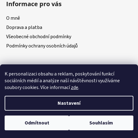
Informace pro vás
O mně
Doprava a platba
Všeobecné obchodní podmínky
Podmínky ochrany osobních údajů
K personalizaci obsahu a reklam, poskytování funkcí
Youtube
sociálních médií a analýze naší návštěvnosti využíváme
soubory cookies. Více informací
zde
.
Vytvořil Shoptet
Nastavení
Copyright 2026
DOMPANI.CZ
. Všechna práva vyhrazena.
Upravit nastavení cookies
Odmítnout
Souhlasím