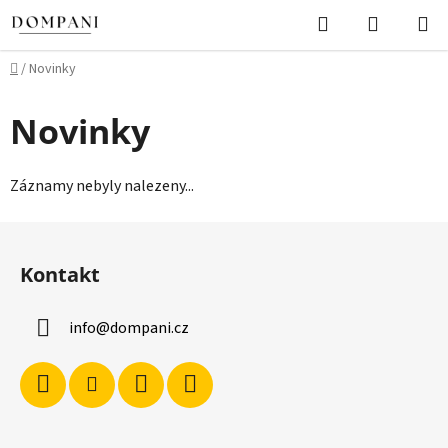
Přejít
Hledat
NÁKUPN
na
KOŠÍK
obsah
Domů
/
Novinky
Novinky
Záznamy nebyly nalezeny...
Z
á
Kontakt
p
a
info
@
dompani.cz
t
í